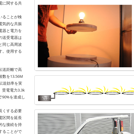
電に関する共
いることが検
電気的な共振
電器と電力を
の送受電器は
と同じ高周波
す。使用する
伝送距離で高
を13.56M
の伝送効率を実
受電電力3.3k
90%を達成し
長くする必要
電区間を延長
的な接続を持
することがで