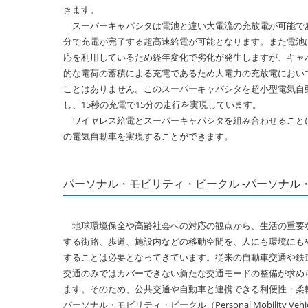
きます。
スーパーキャパシタは電池と違い大電流の充放電が可能で
分で充電が完了する超高速給電が可能となります。また電池
応を利用しているため経年変化で劣化が発生しますが、キャ
的な電荷の蓄積による充電であるため大電力の充放電におい
ことはありません。このスーパーキャパシタを超小型電気自
し、15秒の充電で15分の走行を実現しています。
ワイヤレス給電とスーパーキャパシタを組み合わせること
の電気自動車を実現することができます。
パーソナル・モビリティ・ビークル -パーソナル
地球環境保全や高齢社会への対応の観点から、生活の重要
する街路、歩道、施設内などの移動空間を、人にも環境にも
することは必要となってきています。従来の自動車交通や鉄
交通のみではカバーできない新たな交通モードの整備が求め
ます。そのため、公共交通や自動車と連携できる利便性・柔
パーソナル・モビリティ・ビークル（Personal Mobility Vehi