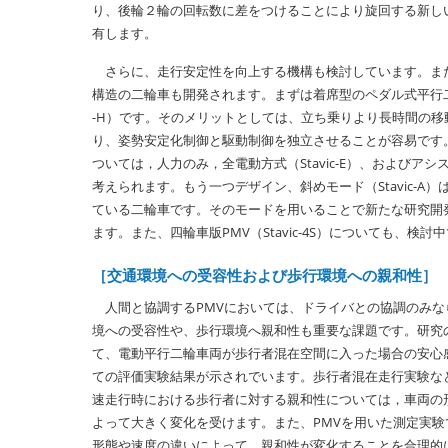
り、後輪２輪の回転数に差をつけることにより旋回する新し
有します。
さらに、走行安定性を向上する機構も検討しています。ま
構造の二輪車も開発されます。まずは着席型のペダル式平行二輪車
-H）です。そのメリットとしては、立ち乗りより長時間の移
り、姿勢安定化制御と駆動制御を独立させることが容易です
ついては，人力のみ，全電動方式（Stavic-E）、およびアシ
考えられます。もう一つデザイン、斜めモード（Stavic-A
ている二輪車です。そのモードを用いることで新たな研究開
ます。また、四輪車版PMV（Stavic-4S）についても、検討
［交通環境への受容性および歩行環境への親和性］
人間と協調するPMVにおいては、ドライバとの協調のみな
境への受容性や、歩行環境へ親和性も重要な課題です。研究
て、電動平行二輪車両が歩行者混在空間に入った場合の安心
ての評価実験結果が示されでいます。歩行者混在走行実験な
速走行時における歩行者に対する親和性については，車両の
よって大きく変化を受けます。また、PMVを用いた測定実験
形態や速度の違いによって、親和性が変化することを合理的