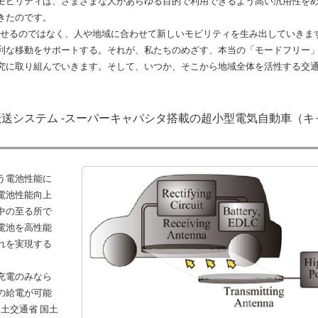
モビリティは、さまざまな人があらゆる目的で利用できるよう高い汎用性を
きたのです。
わせるのではなく、人や地域に合わせて新しいモビリティを生み出していきま
な移動をサポートする。それが、私たちのめざす、本当の「モードフリー」で
究に取り組んでいきます。そして、いつか、そこから地域全体を活性する交
送システム -スーパーキャパシタ搭載の超小型電気自動車（キ
う電池性能に
電池性能向上
中の至る所で
電池を高性能
れを実現する
充電のみなら
の給電が可能
土交通省 国土