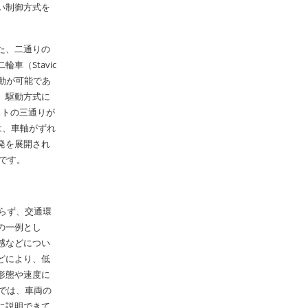
い制御方式を
た、二通りの
（Stavic
動が可能であ
。駆動方式に
ストの三通りが
）は、車軸がずれ
発を展開され
中です。
らず、交通環
の一例とし
感などについ
どにより、低
形態や速度に
では、車両の
に説明できて