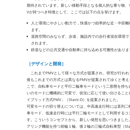
期待されています。新しい移動手段となる個人的な乗り物、
Vが持つべき特徴として、ここでは以下の点を挙げます。
人と環境にやさしい動力で，快適かつ効率的な近・中距離
ます。
道路空間のみならず、歩道、施設内での歩行者混在環境で
されます。
鉄道などの公共交通や自動車に持ち込める可搬性がありま
［デザインと開発］
これまでPMVとして様々な方式が提案され、研究が行われ
後もこれまでの方式とは異なるPMVが提案されてゆくと考え
こで、自転車モードと平行二輪車モードという二形態を持ち
いのモードに機構的に可変で、状況に応じて使い分けること
イブリッド方式PMV」（Stavic-D）を提案されました。
可変モードの切り替えについては、中高速走行時には直列二
車モード、低速走行時には平行二輪モードとして利用するコ
す。こういうコンセプトから、新しい発想を思いつきました
アリング機能を持つ前輪１輪、後２輪の三輪式自転車型（Stavi