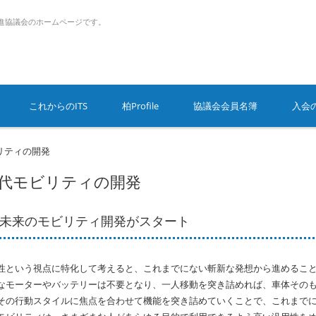
推進協議会のホームページです。
これからのITS
柏Profile
協議会会員名簿
入会
ビリティの開発
次世代モビリティの開発
未来のモビリティ開発がスタート
性という視点に特化して考えると、これまでにない斬新な発想から進めるこ
なモーターやバッテリーは不要となり、一人移動を突き詰めれば、車体その
その行動スタイルに焦点を合わせて機能を突き詰めていくことで、これまで