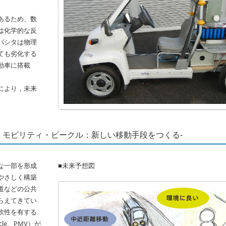
あるため、数
は化学的な反
パシタは物理
ても劣化する
動車に搭載
により，未来
・モビリティ・ビークル：新しい移動手段をつくる-
な一部を形成
■未来予想図
やさしく構築
道などの公共
らえてきてい
軟性を有する
cle、PMV）が