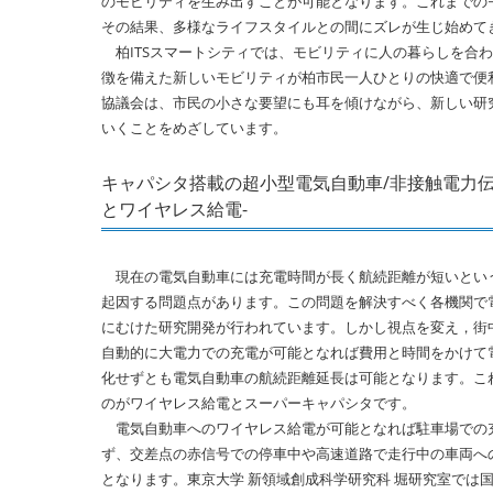
のモビリティを生み出すことが可能となります。これまでの
その結果、多様なライフスタイルとの間にズレが生じ始めて
柏ITSスマートシティでは、モビリティに人の暮らしを合
徴を備えた新しいモビリティが柏市民一人ひとりの快適で便利
協議会は、市民の小さな要望にも耳を傾けながら、新しい研
いくことをめざしています。
キャパシタ搭載の超小型電気自動車/非接触電力伝
とワイヤレス給電-
現在の電気自動車には充電時間が長く航続距離が短いとい
起因する問題点があります。この問題を解決すべく各機関で
にむけた研究開発が行われています。しかし視点を変え，街
自動的に大電力での充電が可能となれば費用と時間をかけて
化せずとも電気自動車の航続距離延長は可能となります。こ
のがワイヤレス給電とスーパーキャパシタです。
電気自動車へのワイヤレス給電が可能となれば駐車場での
ず、交差点の赤信号での停車中や高速道路で走行中の車両へ
となります。東京大学 新領域創成科学研究科 堀研究室では国