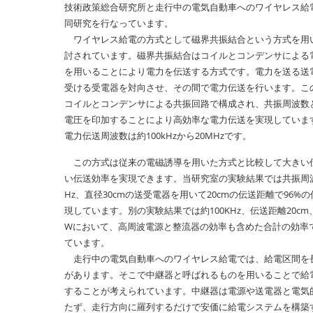
技術政策総合研究所と走行中の電気自動車へのワイヤレス給
同研究を行なっています。
ワイヤレス給電の方式として磁界共振結合という方式を用
討されています。磁界共振結合はコイルとコンデンサによる
を用いることにより電力を伝送する方式です。電力を送る送
受ける受電器を対向させ、その間で電力伝送を行います。こ
コイルとコンデンサによる共振回路で構成され、共振周波数
電圧を印加することにより高効率な電力伝送を実現していま
電力伝送周波数は約100kHzから20MHzです。
この方式は従来の電磁誘導を用いた方式と比較して大きい
い伝送効率を実現できます。当研究室の実験結果では共振周波数
Hz、直径30cmの送受電器を用いて20cmの伝送距離で96%
現しています。別の実験結果では約100KHz、伝送距離20cm、
Wにおいて、高周波電源と整流器の効率も含めた合計の効率で
ています。
走行中の電気自動車へのワイヤレス給電では、給電区間を
があります。そこで中継器と呼ばれるものを用いることで給
することが考えられています。中継器は電源や送電器と電気
たず、走行方向に羅列するだけで安価に給電システムを構築