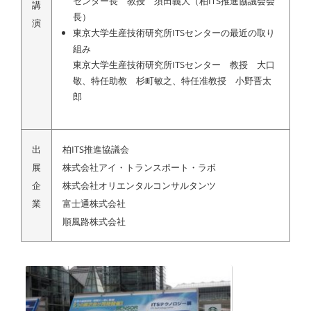
センター長 教授 須田義大（柏ITS推進協議会会
講
長）
演
東京大学生産技術研究所ITSセンターの最近の取り
組み
東京大学生産技術研究所ITSセンター 教授 大口
敬、特任助教 杉町敏之、特任准教授 小野晋太
郎
出
柏ITS推進協議会
展
株式会社アイ・トランスポート・ラボ
企
株式会社オリエンタルコンサルタンツ
業
富士通株式会社
順風路株式会社