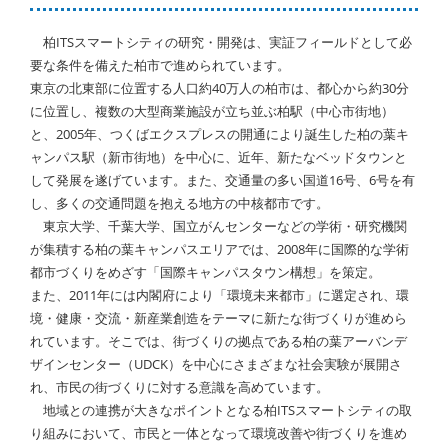
柏ITSスマートシティの研究・開発は、実証フィールドとして必
要な条件を備えた柏市で進められています。
東京の北東部に位置する人口約40万人の柏市は、都心から約30分
に位置し、複数の大型商業施設が立ち並ぶ柏駅（中心市街地）
と、2005年、つくばエクスプレスの開通により誕生した柏の葉キ
ャンパス駅（新市街地）を中心に、近年、新たなベッドタウンと
して発展を遂げています。また、交通量の多い国道16号、6号を有
し、多くの交通問題を抱える地方の中核都市です。
東京大学、千葉大学、国立がんセンターなどの学術・研究機関
が集積する柏の葉キャンパスエリアでは、2008年に国際的な学術
都市づくりをめざす「国際キャンパスタウン構想」を策定。
また、2011年には内閣府により「環境未来都市」に選定され、環
境・健康・交流・新産業創造をテーマに新たな街づくりが進めら
れています。そこでは、街づくりの拠点である柏の葉アーバンデ
ザインセンター（UDCK）を中心にさまざまな社会実験が展開さ
れ、市民の街づくりに対する意識を高めています。
地域との連携が大きなポイントとなる柏ITSスマートシティの取
り組みにおいて、市民と一体となって環境改善や街づくりを進め