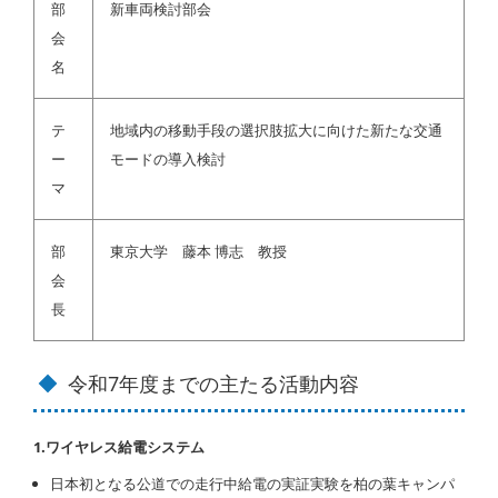
部
新車両検討部会
会
名
テ
地域内の移動手段の選択肢拡大に向けた新たな交通
ー
モードの導入検討
マ
部
東京大学 藤本 博志 教授
会
長
令和7年度までの主たる活動内容
1.ワイヤレス給電システム
日本初となる公道での走行中給電の実証実験を柏の葉キャンパ