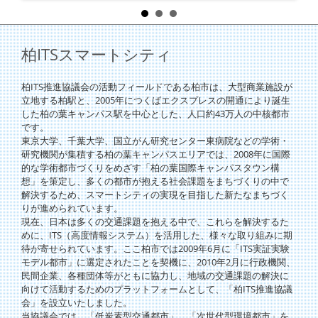
柏ITSスマートシティ
柏ITS推進協議会の活動フィールドである柏市は、大型商業施設が
立地する柏駅と、2005年につくばエクスプレスの開通により誕生
した柏の葉キャンパス駅を中心とした、人口約43万人の中核都市
です。
東京大学、千葉大学、国立がん研究センター東病院などの学術・
研究機関が集積する柏の葉キャンパスエリアでは、2008年に国際
的な学術都市づくりをめざす「柏の葉国際キャンパスタウン構
想」を策定し、多くの都市が抱える社会課題をまちづくりの中で
解決するため、スマートシティの実現を目指した新たなまちづく
りが進められています。
現在、日本は多くの交通課題を抱える中で、これらを解決するた
めに、ITS（高度情報システム）を活用した、様々な取り組みに期
待が寄せられています。ここ柏市では2009年6月に「ITS実証実験
モデル都市」に選定されたことを契機に、2010年2月に行政機関、
民間企業、各種団体等がともに協力し、地域の交通課題の解決に
向けて活動するためのプラットフォームとして、「柏ITS推進協議
会」を設立いたしました。
当協議会では、「低炭素型交通都市」、「次世代型環境都市」を