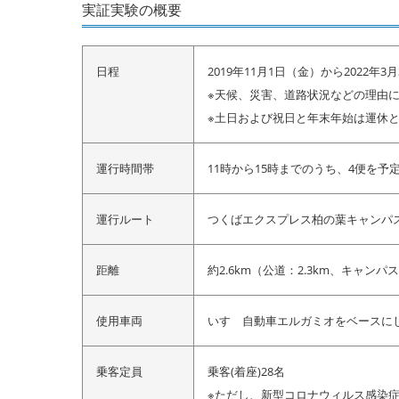
実証実験の概要
日程
2019年11月1日（金）から2022年3
※天候、災害、道路状況などの理由
※土日および祝日と年末年始は運休
運行時間帯
11時から15時までのうち、4便を予
運行ルート
つくばエクスプレス柏の葉キャンパ
距離
約2.6km（公道：2.3km、キャンパ
使用車両
いすゞ自動車エルガミオをベースに
乗客定員
乗客(着座)28名
※ただし、新型コロナウィルス感染症