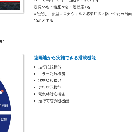
ベース車両：いすゞ自動車エルガミオ
定員56名・着座28名・運転席1名
※ただし、新型コロナウィルス感染症拡大防止のため当
15名とする
er
遠隔地から実施できる搭載機能
走行記録機能
エラー記録機能
状態監視機能
走行指示機能
緊急時対応機能
走行可否判断機能