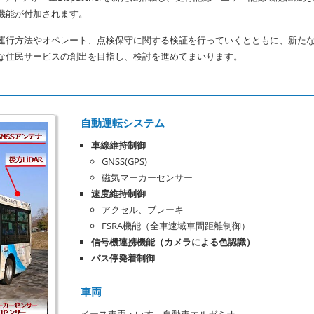
機能が付加されます。
運行方法やオペレート、点検保守に関する検証を行っていくとともに、新た
な住民サービスの創出を目指し、検討を進めてまいります。
自動運転システム
車線維持制御
GNSS(GPS)
磁気マーカーセンサー
速度維持制御
アクセル、ブレーキ
FSRA機能（全車速域車間距離制御）
信号機連携機能（カメラによる色認識）
バス停発着制御
車両