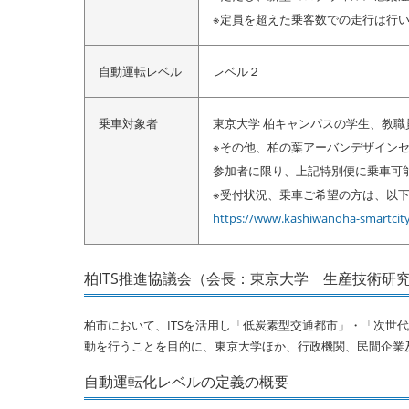
※定員を超えた乗客数での走行は行
自動運転レベル
レベル２
乗車対象者
東京大学 柏キャンパスの学生、教
※その他、柏の葉アーバンデザイン
参加者に限り、上記特別便に乗車可
※受付状況、乗車ご希望の方は、以
https://www.kashiwanoha-smartcit
柏ITS推進協議会（会長：東京大学 生産技術研
柏市において、ITSを活用し「低炭素型交通都市」・「次世
動を行うことを目的に、東京大学ほか、行政機関、民間企業及
自動運転化レベルの定義の概要